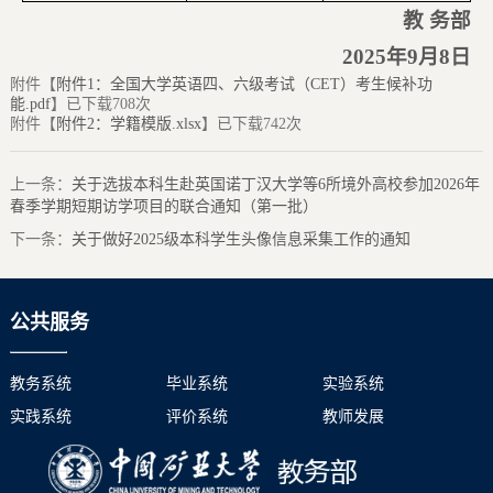
教 务部
2025年
9
月
8
日
附件【
附件1：全国大学英语四、六级考试（CET）考生候补功
能.pdf
】已下载
708
次
附件【
附件2：学籍模版.xlsx
】已下载
742
次
上一条：
关于选拔本科生赴英国诺丁汉大学等6所境外高校参加2026年
春季学期短期访学项目的联合通知（第一批）
下一条：
关于做好2025级本科学生头像信息采集工作的通知
公共服务
教务系统
毕业系统
实验系统
实践系统
评价系统
教师发展