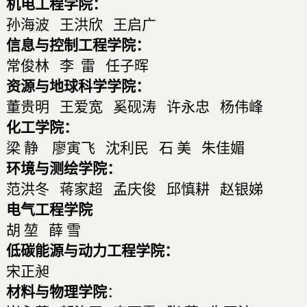
机电工程学院：
孙海波 王洪欣 王启广
信息与控制工程学院：
常俊林 李 雷 任子晖
资源与地球科学学院：
董贵明 王爱宽 奚砚涛 许永忠 杨伟峰
化工学院：
梁 静 廖寅飞 沈利民 石 美 朱佳媚
环境与测绘学院：
范洪
冬 蒋家超 孟庆俊 邱慎耕 赵银娣
电气工程学院
胡 堃 薛 雪
低碳能源与动力工程学院：
宋正昶
材料与物理学院
：