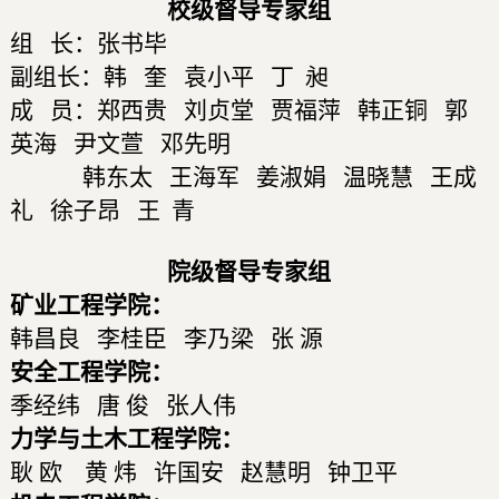
校级督导专家组
组 长：张书毕
副组长：韩 奎 袁小平 丁 昶
成 员：郑西贵 刘贞堂 贾福萍 韩正铜 郭
英海 尹文萱 邓先明
韩东太
王海军
姜淑娟 温晓慧 王成
礼 徐子昂 王 青
院级督导专家组
矿业工程学院：
韩昌良 李桂臣 李乃梁 张 源
安全工程学院：
季经纬 唐 俊 张人伟
力学与土木工程学院：
耿 欧 黄 炜 许国安 赵慧明 钟卫平