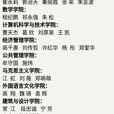
崔永莉 郭治天 秦丽霞 张 荣 朱亚波
数学学院：
程纪鹏 祁永强 朱 松
计算机科学与技术学院：
曹天杰 葛 欣 刘厚泉 王 凯
经济管理学院：
高千惠 刘传哲 许红华 杨 彤 郑爱华
公共管理学院：
牟守国 施炜
马克思主义学院：
江 虹 刘 薇 郑萌萌
外国语言文化学院：
高 翔 魏 琦 袁 辉
建筑与设计学院：
常 江 段忠诚 宁 芳