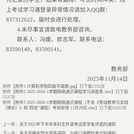
上考试学习通登录异常情况请加入QQ群：
837312622，届时会进行处理。
4.未尽事宜请致电教务部咨询。
联系人：冯媛、郎志军。联系电话：
83590149，83590141。
教务部
2025年11月14日
附件【
附件1 计算机学院四层平面图.jpg
】已下载
1192
次
附件【
附件2 2025-2026-1学期网络通识课程学习进度表.xlsx
】已下载
5537
次
附件【
附件3 2025-2026-1学期网络通识课程（不含《劳动教育与实践
（理论）》和“四史”课程）考场安排 11月29日.xlsx
】已下载
16202
次
上一条：
关于2025年下半年本科生外语考试奖学金评选的通知
下一条：
关于开展全国大学英语四、六级口语模拟考试的通知